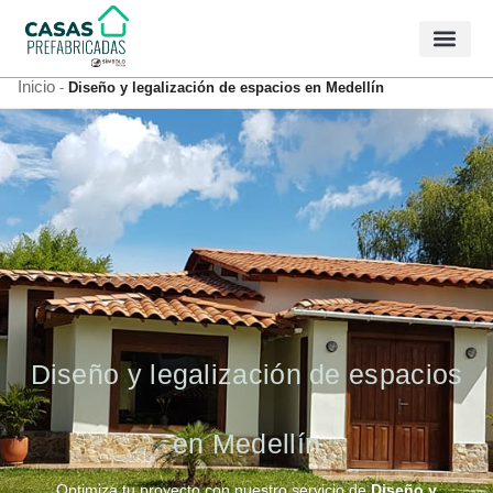
Tipos de Casas
Inicio
-
Diseño y legalización de espacios en Medellín
Diseño y legalización de espacios
en Medellín
Optimiza tu proyecto con nuestro servicio de
Diseño y